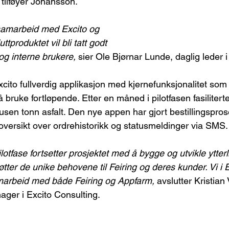
, tilføyer Johansson.
t samarbeid med Excito og 
ttproduktet vil bli tatt godt 
og interne brukere,
 sier Ole Bjørnar Lunde, daglig leder i 
cito fullverdig applikasjon med kjernefunksjonalitet som 
 bruke fortløpende. Etter en måned i pilotfasen fasilitert
 tusen tonn asfalt. Den nye appen har gjort bestillingspr
 oversikt over ordrehistorikk og statusmeldinger via SMS.
ilotfase fortsetter prosjektet med å bygge og utvikle ytterl
øtter de unike behovene til Feiring og deres kunder. Vi i 
 samarbeid med både Feiring og Appfarm,
 avslutter Kristian
ager i Excito Consulting.