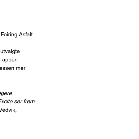
Feiring Asfalt.
utvalgte 
e appen 
osessen mer 
igere 
Excito ser frem 
 Vedvik, 