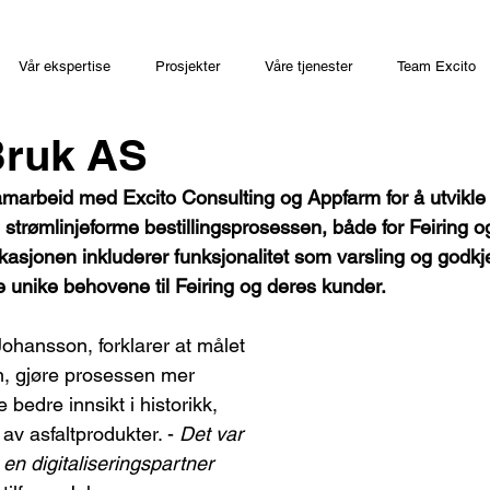
Vår ekspertise
Prosjekter
Våre tjenester
Team Excito
Bruk AS
samarbeid med Excito Consulting og Appfarm for å utvikle
 strømlinjeforme bestillingsprosessen, både for Feiring 
kasjonen inkluderer funksjonalitet som varsling og godkje
de unike behovene til Feiring og deres kunder.
 Johansson, forklarer at målet 
en, gjøre prosessen mer 
 bedre innsikt i historikk, 
 av asfaltprodukter. - 
Det var 
 en digitaliseringspartner 