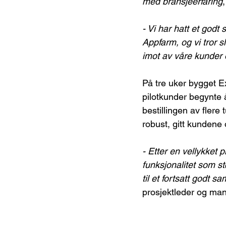
med bransjeerfaring
- Vi har hatt et god
Appfarm, og vi tror slu
imot av våre kunder 
På tre uker bygget Ex
pilotkunder begynte å
bestillingen av flere
robust, gitt kundene
- Etter en vellykket p
funksjonalitet som st
til et fortsatt godt
prosjektleder og man