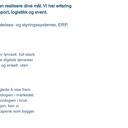
n realisere dine mål. Vi har erfaring
port, logistikk og event.
edelses- og styringssystemer, ERP,
 lynrask, full-stack
 digitale tjenester
 og enkelt, uten
glede å vise frem
nologien i markedet,
nologien i bruk.
jon, kan vi
lskapene som bygger