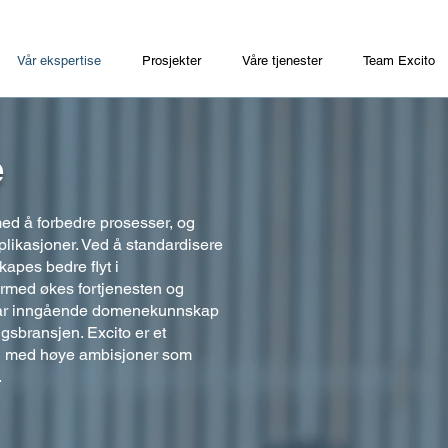
Vår ekspertise
Prosjekter
Våre tjenester
Team Excito
e
med å forbedre prosesser, og
likasjoner. Ved å standardisere
kapes bedre flyt i
rmed økes fortjenesten og
r inngående domenekunnskap
ggsbransjen. Excito er et
og med høye ambisjoner som
.