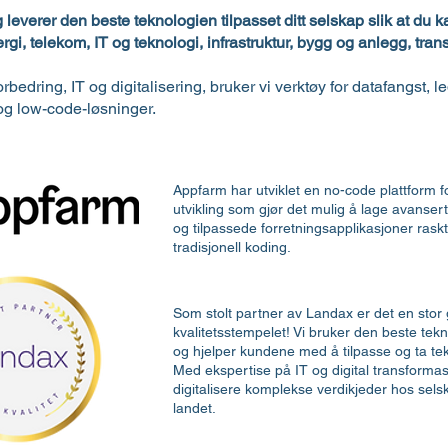
verer den beste teknologien tilpasset ditt selskap slik at du ka
gi, telekom, IT og teknologi, infrastruktur, bygg og anlegg, trans
dring, IT og digitalisering, bruker vi verktøy for datafangst, l
 og low-code-løsninger.
Appfarm har utviklet en no-code plattform for
utvikling som gjør det mulig å lage avanserte
og tilpassede forretningsapplikasjoner raskt
tradisjonell koding.
Som stolt partner av Landax er det en stor 
kvalitetsstempelet! Vi bruker den beste tek
og hjelper kundene med å tilpasse og ta tek
Med ekspertise på IT og digital transformas
digitalisere komplekse verdikjeder hos se
landet.