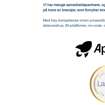
Vi har mange samarbeidspartnere, og le
på tvers av bransjer, som fornybar ener
Med høy kompetanse innen prosessforbe
datavarehus, BI-plattfomer, no-code-