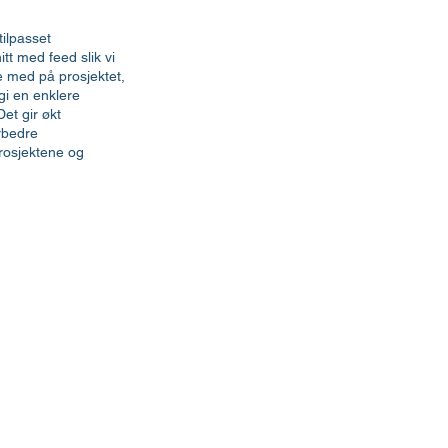
tilpasset
t med feed slik vi
e med på prosjektet,
gi en enklere
et gir økt
orbedre
prosjektene og