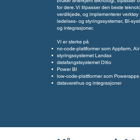
bruker anerkjent teknologi, tilpasser o
for dere. Vi tilpasser den beste teknol
verdikjede, og implementerer verktøy 
ledelses- og styringssystemer, BI-sy
og integrasjoner.
Vi er sterke på
no-code-plattformer som Appfarm, Air
styringssystemet Landax
datafangstsystemet Ditio
Power BI
low-code-plattformer som Powerapps
datavarehus og integrasjoner