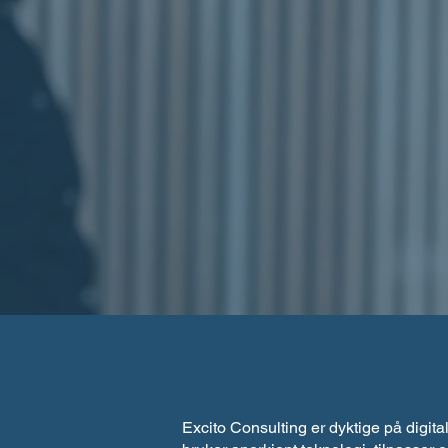
Excito Consulting er dyktige på digita