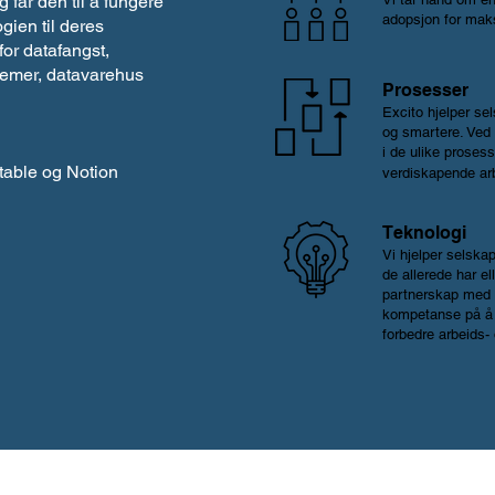
g får den til å fungere
adopsjon for maks
ogien til deres
for datafangst,
stemer, datavarehus
Prosesser
Excito hjelper se
og smartere. Ved 
i de ulike proses
table og Notion
verdiskapende ar
Teknologi
Vi hjelper selska
de allerede har el
partnerskap med 
kompetanse på å e
forbedre arbeids- 