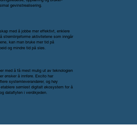
imal gevinstrealisering.
lskap med å jobbe mer effektivt, enklere
å strømlinjeforme aktivitetene som inngår
sene, kan man bruke mer tid på
beid og mindre
tid på sløs.
per med å få mest mulig ut av teknologien
ler ønsker å innføre. Excito har
flere systemleverandører, og høy
tablere sømløst digitalt økosystem for å
og dataflyten i verdikjeden.