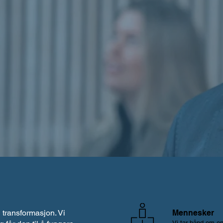
l transformasjon. Vi
Mennesker
Vi tar hånd om
en